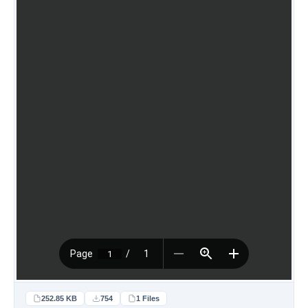
252.85 KB
754
1 Files