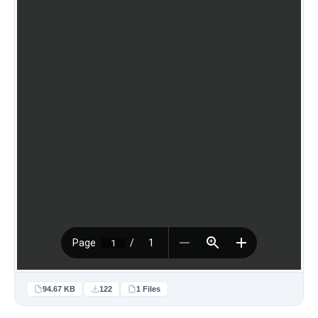
94.67 KB
122
1 Files