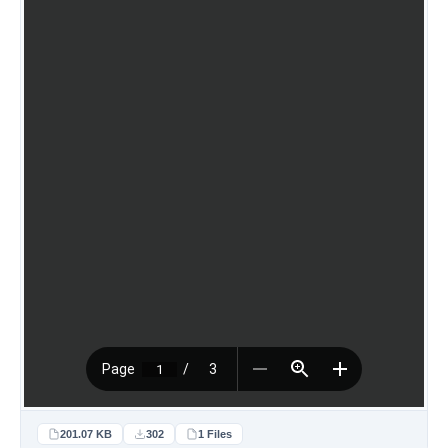
201.07 KB
302
1 Files