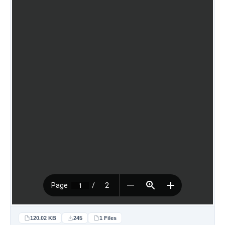
120.02 KB
245
1 Files