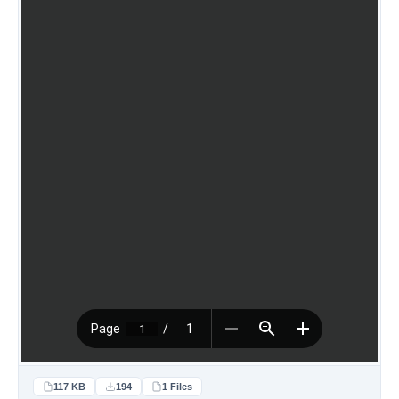
117 KB
194
1 Files