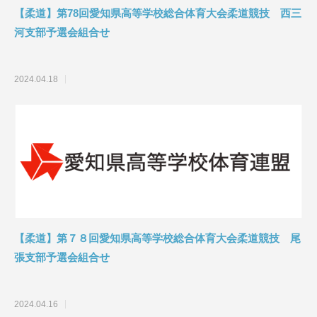
【柔道】第78回愛知県高等学校総合体育大会柔道競技 西三
河支部予選会組合せ
2024.04.18
【柔道】第７８回愛知県高等学校総合体育大会柔道競技 尾
張支部予選会組合せ
2024.04.16