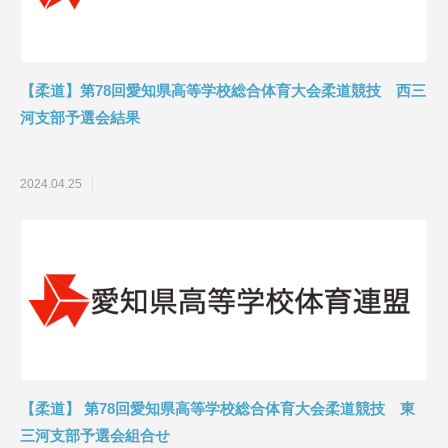
【柔道】第78回愛知県高等学校総合体育大会柔道競技 西三
河支部予選会結果
2024.04.25
【柔道】 第78回愛知県高等学校総合体育大会柔道競技 東
三河支部予選会組合せ