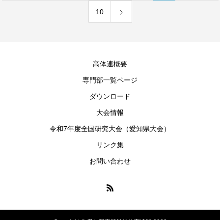
10
高体連概要
専門部一覧ページ
ダウンロード
大会情報
令和7年度全国研究大会（愛知県大会）
リンク集
お問い合わせ